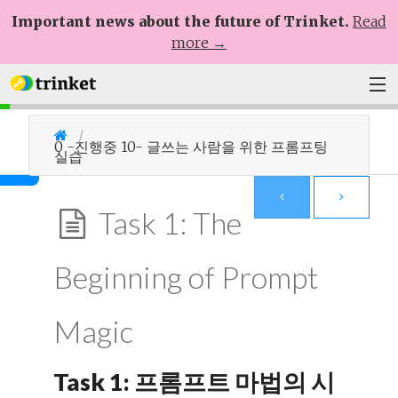
Important news about the future of Trinket.
Read
more →
Plans
0 -진행중 10- 글쓰는 사람을 위한 프롬프팅
실습
Learn
Help
Task 1: The
Sign Up
Beginning of Prompt
Log In
Magic
Task 1: 프롬프트 마법의 시