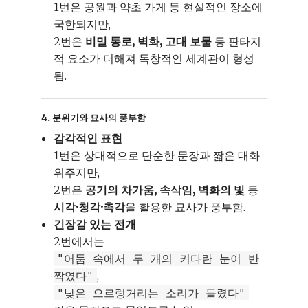
1번은 공원과 약초 가게 등 현실적인 장소에
국한되지만,
2번은
비밀 통로, 벽화, 고대 보물
등 판타지
적 요소가 더해져 독창적인 세계관이 형성
됨.
4. 분위기와 묘사의 풍부함
감각적인 표현
1번은 상대적으로 단순한 문장과 짧은 대화
위주지만,
2번은
공기의 차가움, 속삭임, 벽화의 빛
등
시각·청각·촉각
을 활용한 묘사가 풍부함.
긴장감 있는 전개
2번에서는
"어둠 속에서 두 개의 커다란 눈이 반
,
짝였다"
"낮은 으르렁거리는 소리가 들렸다"