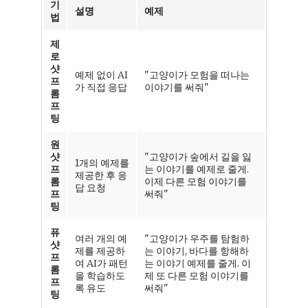
기
설명
예제
법
제
로
샷
예제 없이 AI
"고양이가 모험을 떠나는
프
가 직접 응답
이야기를 써줘"
롬
프
팅
원
샷
"고양이가 숲에서 길을 잃
1개의 예제를
프
는 이야기를 예제로 줄게.
제공한 후 응
롬
이제 다른 모험 이야기를
답 요청
프
써줘"
팅
퓨
여러 개의 예
"고양이가 우주를 탐험하
샷
제를 제공하
는 이야기, 바다를 항해하
프
여 AI가 패턴
는 이야기 예제를 줄게. 이
롬
을 학습하도
제 또 다른 모험 이야기를
프
록 유도
써줘"
팅